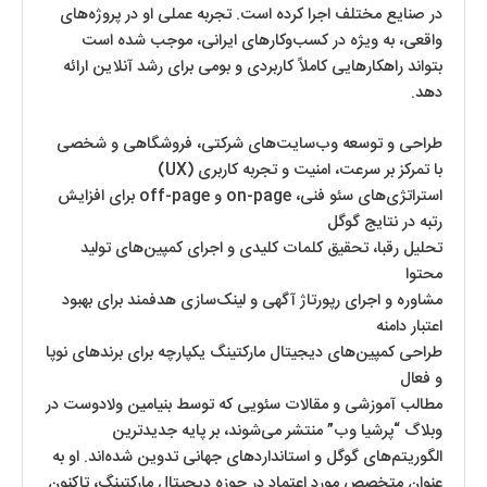
در صنایع مختلف اجرا کرده است. تجربه عملی او در پروژه‌های
واقعی، به ویژه در کسب‌وکارهای ایرانی، موجب شده است
بتواند راهکارهایی کاملاً کاربردی و بومی برای رشد آنلاین ارائه
دهد.
طراحی و توسعه وب‌سایت‌های شرکتی، فروشگاهی و شخصی
با تمرکز بر سرعت، امنیت و تجربه کاربری (UX)
استراتژی‌های سئو فنی، on-page و off-page برای افزایش
رتبه در نتایج گوگل
تحلیل رقبا، تحقیق کلمات کلیدی و اجرای کمپین‌های تولید
محتوا
مشاوره و اجرای رپورتاژ آگهی و لینک‌سازی هدفمند برای بهبود
اعتبار دامنه
طراحی کمپین‌های دیجیتال مارکتینگ یکپارچه برای برندهای نوپا
و فعال
مطالب آموزشی و مقالات سئویی که توسط بنیامین ولادوست در
وبلاگ “پرشیا وب” منتشر می‌شوند، بر پایه جدیدترین
الگوریتم‌های گوگل و استانداردهای جهانی تدوین شده‌اند. او به
عنوان متخصص مورد اعتماد در حوزه دیجیتال مارکتینگ، تاکنون