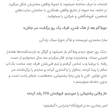
اعتماد، با حرف ساخته نمیشود؛ با تجربهٔ واقعی مشتریان شکل میگیرد.
در ادامه، سه نمونه از نتایج واقعی همکاری با صاحبان سایت‌های
شخصی، فروشگاهی و شرکتی را میخوانید:
«وبلاگم بعد از هک شدن، ظرف یک روز برگشت سر جاش»
سارا محمدی، نویسنده و بلاگر حوزهٔ سبک زندگی
«یک روز صبح دیدم وبلاگم باز نمیشود و گوگل به بازدیدکننده‌ها هشدار
امنیتی میداد. وحشتزده بودم؛ فکر میکردم سه سال محتوایم از دست
رفته. با پرشیا وب تماس گرفتم و تیم فنی‌شان ظرف چند ساعت بک‌آپ
سالم را پیدا کردند، بدافزار را پاکسازی کردند و سایتم را برگرداندند سر
جای اولش. الان با پلن پایهٔ پشتیبانی، ماه‌هاست خیالم راحت است و
بدون دغدغه مینویسم.»
«از وقتی پشتیبانی را سپردیم، فروشمان ۲۵٪ رشد کرده»
امیر رضایی، مدیر فروشگاه اینترنتی «گیفتینو»