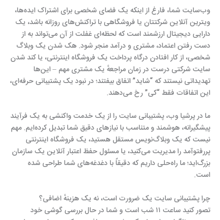
وب‌سایت شما، فارغ از اینکه یک فضای شخصی برای اشتراک ایده‌ها،
ویترین آنلاین شرکتتان یا فروشگاهی با تراکنش‌های روزانه باشد، یک
دارایی دیجیتال ارزشمند است که لحظه‌ای غفلت از آن می‌تواند به از
دست رفتن اعتماد، مشتری و درآمد منجر شود. هک شدن یک وبلاگ
شخصی، از کار افتادن درگاه پرداخت یک فروشگاه اینترنتی، یا کند شدن
سایت شرکتی درست در زمان مراجعهٔ یک مشتری مهم – این‌ها
تهدیداتی نیستند که “شاید” اتفاق بیفتند؛ در نبود یک پشتیبانی حرفه‌ای،
این اتفاقات فقط “کی” رخ می‌دهند.
ما در پرشیا وب، پشتیبانی سایت را از یک خدمت واکنشی به یک فرآیند
پیشگیرانه، هوشمند و متناسب با نیازهای دقیق شما تبدیل کرده‌ایم. مهم
نیست که یک وبلاگ‌نویس مستقل هستید، یک فروشگاه اینترنتی
پررفتوآمد را مدیریت می‌کنید، یا مسئول حفظ اعتبار آنلاین یک سازمان
بزرگ‌اید؛ ما راه‌حلی داریم که دقیقاً با دغدغه‌های شما طراحی شده
است.
چرا پشتیبانی سایت یک ضرورت است، نه یک هزینهٔ اضافی؟
تصور کنید ساعت ۱۱ شب است و شما در حال بررسی گوشی خود