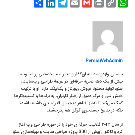
S
Li
T
E
G
P
C
W
h
n
el
m
m
ri
o
h
ar
k
e
ai
ai
nt
p
at
e
e
gr
l
l
y
s
dI
a
Li
A
n
m
n
p
k
p
PersiaWebAdmin
بنیامین ولادوست، بنیان‌گذار و مدیر تیم تخصصی پرشیا وب،
بیش از یک دهه تجربه حرفه‌ای در عرصۀ طراحی وب‌سایت،
سئو، تولید محتوا، فروش رپورتاژ و بک‌لینک دارد. او با ترکیب
دانش فنی و درک عمیق از رفتار کاربران، به برندها و کسب‌وکارها
کمک می‌کند تا نه‌تنها ظاهر دیجیتال قدرتمندی داشته باشند،
بلکه در نتایج جستجوی گوگل هم بدرخشند.
از سال ۲۰۱۳ فعالیت حرفه‌ای خود را در حوزه طراحی وب آغاز
کرد و تاکنون بیش از 300 پروژه طراحی سایت و بهینه‌سازی سئو