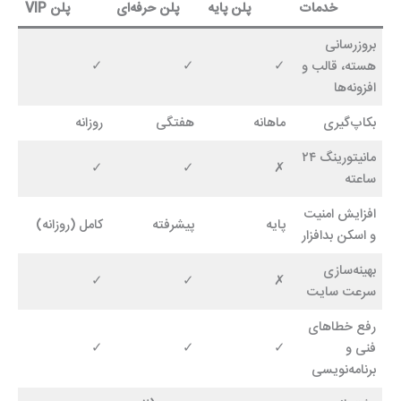
خدمات
پلن پایه
پلن حرفه‌ای
پلن VIP
بروزرسانی
هسته، قالب و
✓
✓
✓
افزونه‌ها
بکاپ‌گیری
ماهانه
هفتگی
روزانه
مانیتورینگ ۲۴
✓
✓
✗
ساعته
افزایش امنیت
پایه
پیشرفته
کامل (روزانه)
و اسکن بدافزار
بهینه‌سازی
✓
✓
✗
سرعت سایت
رفع خطاهای
فنی و
✓
✓
✓
برنامه‌نویسی