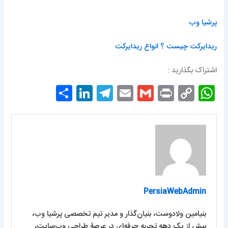
پرشیا وب
ریدایرکت چیست ؟ انواع ریدایرکت
اشتراک بگذارید :
S
Li
T
E
G
P
C
W
h
n
el
m
m
ri
o
h
ar
k
e
ai
ai
nt
p
at
e
e
gr
l
l
y
s
dI
a
Li
A
n
m
n
p
k
p
PersiaWebAdmin
بنیامین ولادوست، بنیان‌گذار و مدیر تیم تخصصی پرشیا وب،
بیش از یک دهه تجربه حرفه‌ای در عرصۀ طراحی وب‌سایت،