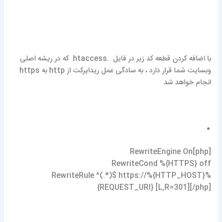
با اضافه کردن قطعه کد زیر در فایل .htaccess که در ریشه اصلی
وبسایت شما قرار دارد ، به سادگی عمل ریدایرکت از http به https
انجام خواهد شد
[php]RewriteEngine On
RewriteCond %{HTTPS} off
RewriteRule ^(.*)$ https://%{HTTP_HOST}%
{REQUEST_URI} [L,R=301][/php]